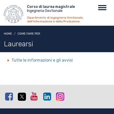
Salta
Menu
Corso di laurea magistrale
Toggl
al
Ingegneria Gestionale
top
navig
contenuto
Dipartimento di Ingegneria Gestionale,
principale
dell'Informazione e della Produzione
HOME
COME FARE PER
Laurearsi
Tutte le informazioni e gli avvisi
Facebook
Twitter
Youtube
Linkedin
Instagram