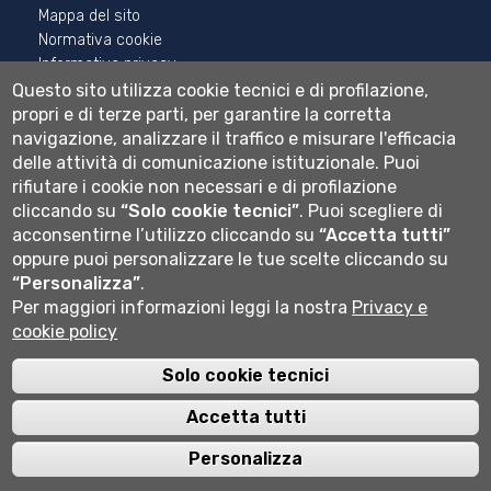
Mappa del sito
Normativa cookie
Informativa privacy
Cookie settings
Questo sito utilizza cookie tecnici e di profilazione,
propri e di terze parti, per garantire la corretta
Wi-fi
navigazione, analizzare il traffico e misurare l'efficacia
Webmail
delle attività di comunicazione istituzionale.
Puoi
rifiutare i cookie non necessari e di profilazione
cliccando su
“Solo cookie tecnici”
.
Puoi scegliere di
acconsentirne l’utilizzo cliccando su
“Accetta tutti”
Università degli studi di Bergamo
oppure puoi personalizzare le tue scelte cliccando su
via Salvecchio 19
24129 Bergamo
“Personalizza”
.
Cod. Fiscale 80004350163
Per maggiori informazioni leggi la nostra
Privacy e
P.IVA 01612800167
cookie policy
Centralino 035 2052111
Solo cookie tecnici
Accetta tutti
Personalizza