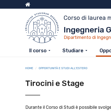
Salta
al
Menu
contenuto
Corso di laurea 
principale
top
Ingegneria G
Dipartimento di Ingegne
Il corso
Studiare
Oppo
HOME
OPPORTUNITÀ E STUDI ALL'ESTERO
Tirocini e Stage
Durante il Corso di Studi è possibile svolger