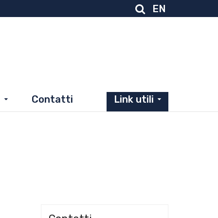
EN
r
Contatti
Link utili