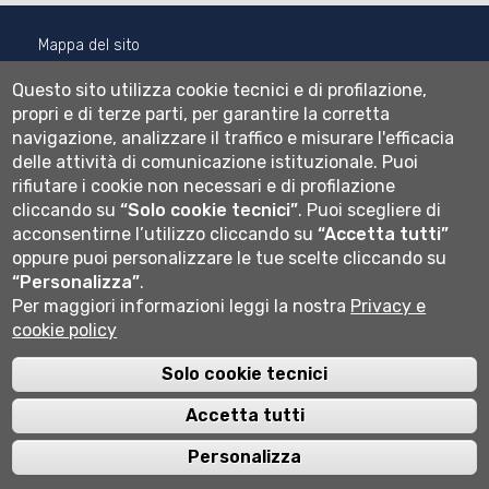
Mappa del sito
Normativa cookie
Questo sito utilizza cookie tecnici e di profilazione,
Informativa privacy
propri e di terze parti, per garantire la corretta
Cookie settings
navigazione, analizzare il traffico e misurare l'efficacia
delle attività di comunicazione istituzionale.
Puoi
Wi-fi
rifiutare i cookie non necessari e di profilazione
Webmail
cliccando su
“Solo cookie tecnici”
.
Puoi scegliere di
acconsentirne l’utilizzo cliccando su
“Accetta tutti”
oppure puoi personalizzare le tue scelte cliccando su
Università degli studi di Bergamo
“Personalizza”
.
via Salvecchio 19
Per maggiori informazioni leggi la nostra
Privacy e
24129 Bergamo
cookie policy
Cod. Fiscale 80004350163
P.IVA 01612800167
Centralino 035 2052111
Solo cookie tecnici
Accetta tutti
Personalizza