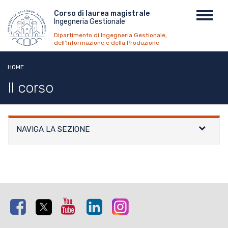
Salta
Menu
Corso di laurea magistrale
Toggl
al
Ingegneria Gestionale
top
navig
contenuto
Dipartimento di Ingegneria Gestionale,
principale
dell'Informazione e della Produzione
HOME
Il corso
NAVIGA LA SEZIONE
Facebook
Twitter
Youtube
Linkedin
Instagram