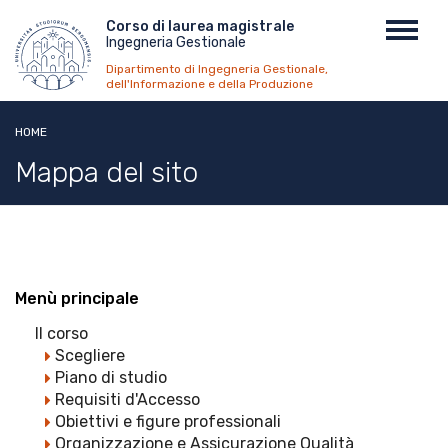
Salta
Menu
Corso di laurea magistrale
Toggl
al
Ingegneria Gestionale
top
navig
contenuto
Dipartimento di Ingegneria Gestionale,
principale
dell'Informazione e della Produzione
HOME
Mappa del sito
Menù principale
Il corso
Scegliere
Piano di studio
Requisiti d'Accesso
Obiettivi e figure professionali
Organizzazione e Assicurazione Qualità